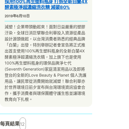
採用100%再生塑料瓶身 打造全新白蘭4X
酵素極淨超濃縮洗衣精 減碳80%
2019年6月10日
減塑！企業帶頭動起來！面對日益嚴重的塑膠
汙染，全球日消巨擘聯合利華投入資源從產品
設計源頭做起，以台灣消費者熟悉的經典品牌
「白蘭」出發，特別舉辦記者會宣告將正式推
出首支使用100%再生塑料瓶身的全新白蘭4X
酵素極淨超濃縮洗衣精，加上旗下也是使用
100%再生塑料瓶身的環保品牌淨七代
(Seventh Generation)家庭清潔用品以及即將
登台的全新的Love Beauty & Planet 個人洗護
用品，讓民眾從消費開始就減塑！聯合利華亦
於世界環境日前夕宣布與台灣環境資訊協會合
作，攜手消費者與環保團體守護生態並讓環境
教育向下扎根。
每頁結果