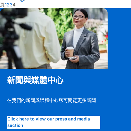
Current page, page
頁
1
2
3
4
新聞與媒體中心
在我們的新聞與媒體中心您可閱覽更多新聞
Click here to view our press and media
section