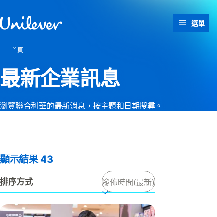
跳過此頁 content
選單
首頁
最新企業訊息
瀏覽聯合利華的最新消息，按主題和日期搜尋。
看起来你的浏览器已禁用
JavaScript。重新启用后，你就
可以再次使用搜索功能了。
顯示結果
43
排序方式