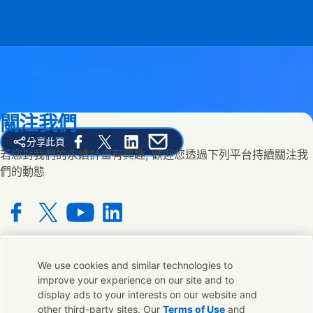
關注我們
分享此頁
Share this page on Facebook
Share this page on X
Share this page on Linked In
Share this page on E-mail
若您對我們的永續計畫有興趣, 歡迎您透過下列平台持續關注我
們的動態
Connect with us on Facebook
Connect with us on X
Connect with us on YouTube
Connect with us on LinkedIn
We use cookies and similar technologies to
聯絡我們
improve your experience on our site and to
display ads to your interests on our website and
若您對我們的品牌有任何意見或想法都可與我們在全球的連絡人
other third-party sites. Our
Terms of Use
and