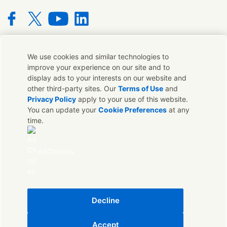
Connect with us on Facebook
Connect with us on X
Connect with us on YouTube
Connect with us on LinkedIn
We use cookies and similar technologies to
聯絡我們
improve your experience on our site and to
display ads to your interests on our website and
若您對我們的品牌有任何意見或想法都可與我們在全球的連絡人
other third-party sites. Our
Terms of Use
and
取得聯繫
Privacy Policy
apply to your use of this website.
You can update your
Cookie Preferences
at any
time.
聯絡我們
聯絡我們
AdChoices
法律聲明
聯合利華隱私權保護聲明
Cookie通知
Sitemap
可存取性
Decline
數位永續性發展
Accept