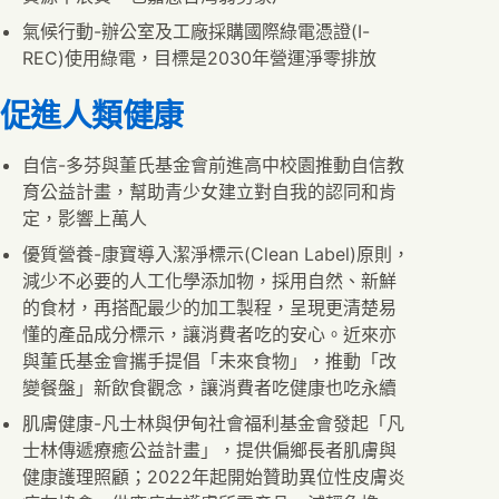
氣候行動-辦公室及工廠採購國際綠電憑證(I-
REC)使用綠電，目標是2030年營運淨零排放
促進人類健康
自信-多芬與董氏基金會前進高中校園推動自信教
育公益計畫，幫助青少女建立對自我的認同和肯
定，影響上萬人
優質營養-康寶導入潔淨標示(Clean Label)原則，
減少不必要的人工化學添加物，採用自然、新鮮
的食材，再搭配最少的加工製程，呈現更清楚易
懂的產品成分標示，讓消費者吃的安心。近來亦
與董氏基金會攜手提倡「未來食物」，推動「改
變餐盤」新飲食觀念，讓消費者吃健康也吃永續
肌膚健康-凡士林與伊甸社會福利基金會發起「凡
士林傳遞療癒公益計畫」，提供偏鄉長者肌膚與
健康護理照顧；2022年起開始贊助異位性皮膚炎