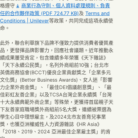
格遵守
商業行為守則、個人資料處理規則、負責
任的合作夥伴政策
(PDF 724.77 KB)
及
Terms and
Conditions | Unilever
等政策，共同完成這項永續使
命。
此外，聯合利華旗下品牌不僅致力提供消費者優質產
品，更發揮品牌影響力，回應社會議題。近年推動永
續成果屢受肯定，包含連續多年榮獲《天下雜誌》
「天下永續公民獎」，名列外商組前10強；台北市
英僑商務協會(BCCT)優良企業貢獻獎之「企業多元
文化獎」(Better Business Awards)、女人迷「影響
力企業外商金獎」、「最佳DEI倡議創意獎」、「最
佳彩虹友善企業」以及TCSA台灣企業永續獎「台灣
十大永續典範外商企業」等殊榮，更獲得首屆親子天
下友善家庭職場獎外商組前5名大獎，連續被票選為
學生心目中理想雇主，及2024北市友善育兒事業
獎，也獲亞洲權威性人力資源雜誌《HR Asia》
「2018、2019、2024 亞洲最佳企業雇主獎」的肯