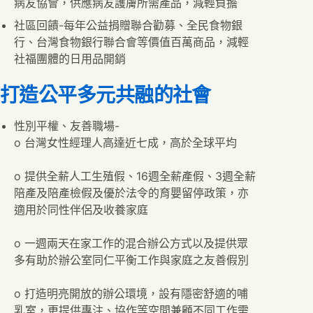
病友協會，供應病友護膚所需產品，減輕負擔
社區回饋-每年公益捐贈聯合勸募、全民食物銀
行、台灣食物銀行聯合會等價值百萬商品，減輕
社福團體的日用品開銷
打造公平多元共融的社會
性別平權、友善職場-
o 台灣女性經理人高達近七成，高於全球平均
o 提供全薪人工生殖假、16週全薪產假、3週全薪
陪產及陪產檢假及優於法令的育嬰留停政策，亦
適用於同性伴侶及收養家庭
o 一週兩天在家工作的混合辦公方式以及提供眾
多有助於辦公室同仁平衡工作與家庭之友善假別
o 打造明亮開放的辦公環境，設有隱密舒適的哺
乳室，更提供專注、協作等空間兼顧不同工作需