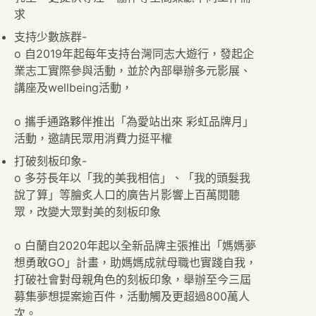
求
支持少數族群-
o 自2019年起每年支持台灣同志大遊行，發起企
業志工實際參與活動，並於內部舉辦多元影展、
講座及wellbeing活動，
o 攜手通路夥伴推出「為愛站出來 彩虹品牌月」
活動，邀請民眾用消費力挺平權
打破刻板印象-
o 多芬長年以「我的美我相信」、「我的頭髮我
說了算」等膾炙人口的廣告片影響上百萬閱聽
眾，改變大眾對美的刻板印象
o 白蘭自2020年起以全新品牌主張推出「媽媽夢
想勇敢GO」計畫，助媽媽成就母職也實踐自我，
打破社會對母親角色的刻板印象，舉辦至今三屆
募集夢想提案逾百件，活動觸及更超過800萬人
次。