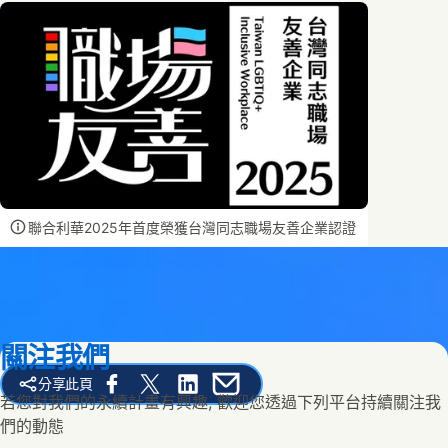
聯合利華2025年首度榮獲台灣同志職場友善企業認證
關注我們
分享此頁
Share this page on Facebook
Share this page on X
Share this page on Linked In
Share this page on E-mail
若您對我們的永續計畫有興趣, 歡迎您透過下列平台持續關注我
們的動態