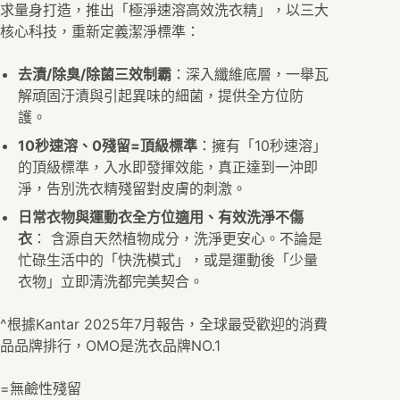
求量身打造，推出「極淨速溶高效洗衣精」，以三大
核心科技，重新定義潔淨標準：
去漬/除臭/除菌三效制霸
：深入纖維底層，一舉瓦
解頑固汙漬與引起異味的細菌，提供全方位防
護。
10秒速溶、0殘留=頂級標準
：擁有「10秒速溶」
的頂級標準，入水即發揮效能，真正達到一沖即
淨，告別洗衣精殘留對皮膚的刺激。
日常衣物與運動衣全方位適用、有效洗淨不傷
衣
： 含源自天然植物成分，洗淨更安心。不論是
忙碌生活中的「快洗模式」，或是運動後「少量
衣物」立即清洗都完美契合。
^根據Kantar 2025年7月報告，全球最受歡迎的消費
品品牌排行，OMO是洗衣品牌NO.1
=無鹼性殘留