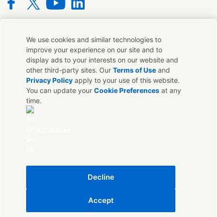
Connect with us on Facebook
Connect with us on X
Connect with us on YouTube
Connect with us on LinkedIn
We use cookies and similar technologies to
聯絡我們
improve your experience on our site and to
display ads to your interests on our website and
若您對我們的品牌有任何意見或想法都可與我們在全球的連絡人
other third-party sites. Our
Terms of Use
and
取得聯繫
Privacy Policy
apply to your use of this website.
You can update your
Cookie Preferences
at any
time.
聯絡我們
聯絡我們
AdChoices
法律聲明
聯合利華隱私權保護聲明
Cookie通知
Sitemap
可存取性
Decline
數位永續性發展
Accept
聯合利華[台灣] TW