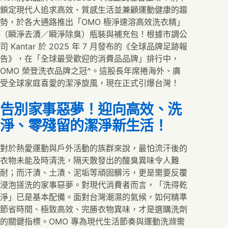
鎖定現代人追求高效、質感生活並兼顧運動健康的趨
勢，於各大通路推出「OMO 極淨速溶高效洗衣精」
（瞬淨去漬／瞬淨除臭）瓶裝與補充包！根據市調公
司 Kantar 於 2025 年 7 月發布的《全球品牌足跡報
告》，在「全球最受歡迎的消費品品牌」排行中，
OMO 榮登洗衣品牌之冠^。這股長年席捲海外、廣
受全球家庭喜愛的潔淨旋風，現在正式引爆台灣！
告別家事惡夢！迎向高效、洗
淨、零殘留的潔淨新生活！
對於熱愛運動與戶外活動的族群來說，最怕流汗後的
衣物未能及時清洗，隔天散發出的酸臭異味令人難
耐；而汗漬、土漬、泥垢等頑固髒污，更是需要反覆
浸泡搓洗的家事惡夢。對現代消費者而言，「洗得乾
淨」已是基本配備。面對台灣潮濕的氣候，如何精準
節省時間、極致高效、完勝衣物異味，才是選購洗劑
的關鍵指標。OMO 專為現代生活節奏與運動洗滌需