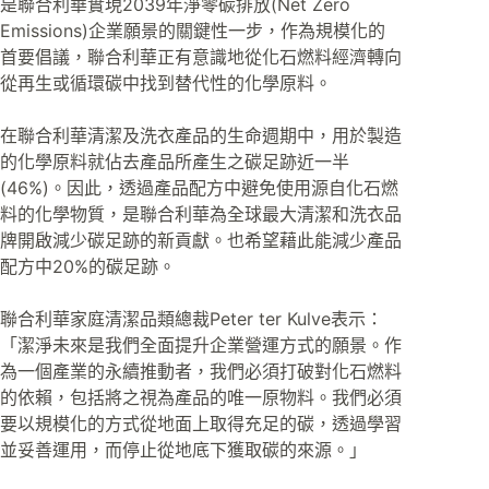
是聯合利華實現2039年淨零碳排放(Net Zero
Emissions)企業願景的關鍵性一步，作為規模化的
首要倡議，聯合利華正有意識地從化石燃料經濟轉向
從再生或循環碳中找到替代性的化學原料。
在聯合利華清潔及洗衣產品的生命週期中，用於製造
的化學原料就佔去產品所產生之碳足跡近一半
(46%)。因此，透過產品配方中避免使用源自化石燃
料的化學物質，是聯合利華為全球最大清潔和洗衣品
牌開啟減少碳足跡的新貢獻。也希望藉此能減少產品
配方中20%的碳足跡。
聯合利華家庭清潔品類總裁Peter ter Kulve表示：
「潔淨未來是我們全面提升企業營運方式的願景。作
為一個產業的永續推動者，我們必須打破對化石燃料
的依賴，包括將之視為產品的唯一原物料。我們必須
要以規模化的方式從地面上取得充足的碳，透過學習
並妥善運用，而停止從地底下獲取碳的來源。」