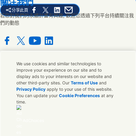
關注我們
分享此頁
Share this page on Facebook
Share this page on X
Share this page on Linked In
Share this page on E-mail
若您對我們的永續計畫有興趣, 歡迎您透過下列平台持續關注我
們的動態
Connect with us on Facebook
Connect with us on X
Connect with us on YouTube
Connect with us on LinkedIn
We use cookies and similar technologies to
聯絡我們
improve your experience on our site and to
display ads to your interests on our website and
若您對我們的品牌有任何意見或想法都可與我們在全球的連絡人
other third-party sites. Our
Terms of Use
and
取得聯繫
Privacy Policy
apply to your use of this website.
You can update your
Cookie Preferences
at any
time.
聯絡我們
聯絡我們
AdChoices
法律聲明
聯合利華隱私權保護聲明
Cookie通知