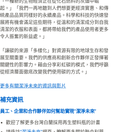
「一種新的生物經濟正在從化石燃料的灰燼中崛
起。」「我們一再地聽到人們想要更經濟實惠、和傳
統產品品質同樣好的永續產品。科學和科技的快速發
展將有機會滿足這些期待，從溫和的清潔成分到自我
清潔的衣服和表面，都將帶給我們的產品使用者更多
令人振奮的新益處。」
「讓碳的來源「多樣化」對資源有限的地球生存和發
展至關重要。我們的供應商和創新合作夥伴正發揮著
關鍵性的影響力。藉由分享彩虹碳的模式，我們呼籲
從經濟層面徹底改變我們使用碳的方式。」
更多有關潔淨未來的資訊與影片
補充資訊
員工、企業和合作夥伴如何幫助實現“潔淨未來”
歡迎了解更多台灣白蘭採用再生塑料瓶的計畫
請造訪
“潔淨未來”
網頁，瞭解更多關於聯合利華