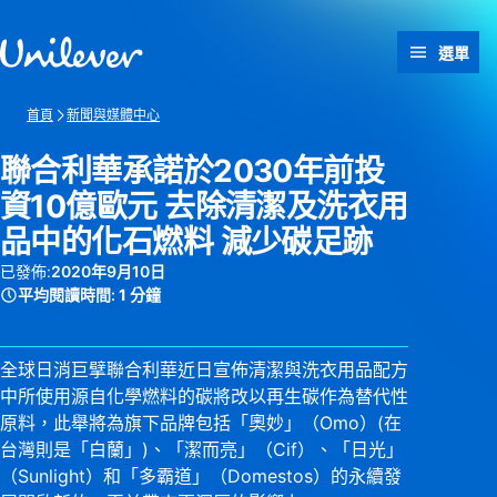
跳過此頁 content
選單
首頁
新聞與媒體中心
聯合利華承諾於2030年前投
資10億歐元 去除清潔及洗衣用
品中的化石燃料 減少碳足跡
已發佈:
2020年9月10日
平均閱讀時間:
1 分鐘
全球日消巨擘聯合利華近日宣佈清潔與洗衣用品配方
中所使用源自化學燃料的碳將改以再生碳作為替代性
原料，此舉將為旗下品牌包括「奧妙」（Omo）(在
台灣則是「白蘭」)、「潔而亮」（Cif）、「日光」
（Sunlight）和「多霸道」（Domestos）的永續發