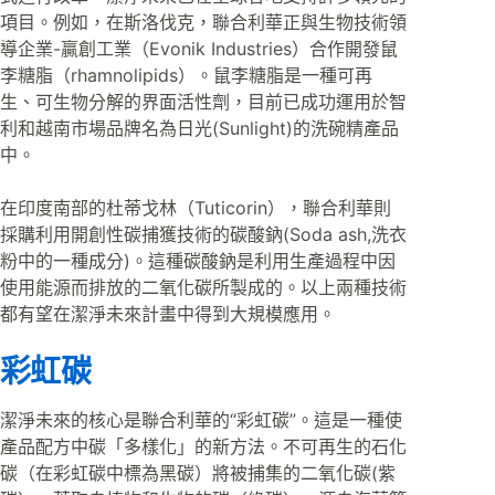
項目。例如，在斯洛伐克，聯合利華正與生物技術領
導企業-贏創工業（Evonik Industries）合作開發鼠
李糖脂（rhamnolipids）。鼠李糖脂是一種可再
生、可生物分解的界面活性劑，目前已成功運用於智
利和越南市場品牌名為日光(Sunlight)的洗碗精產品
中。
在印度南部的杜蒂戈林（Tuticorin），聯合利華則
採購利用開創性碳捕獲技術的碳酸鈉(Soda ash,洗衣
粉中的一種成分)。這種碳酸鈉是利用生產過程中因
使用能源而排放的二氧化碳所製成的。以上兩種技術
都有望在潔淨未來計畫中得到大規模應用。
彩虹碳
潔淨未來的核心是聯合利華的“彩虹碳”。這是一種使
產品配方中碳「多樣化」的新方法。不可再生的石化
碳（在彩虹碳中標為黑碳）將被捕集的二氧化碳(紫