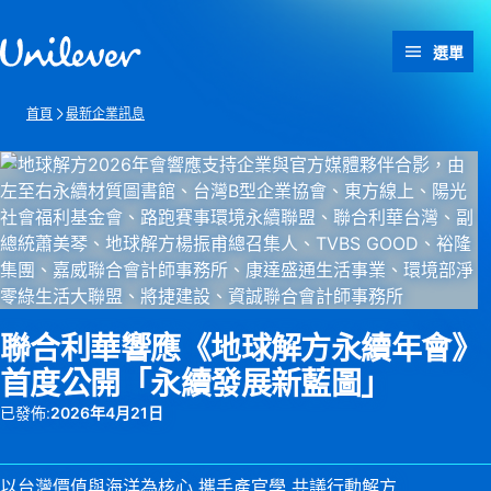
跳過此頁 content
選單
首頁
最新企業訊息
聯合利華響應《地球解方永續年會》
首度公開「永續發展新藍圖」
已發佈:
2026年4月21日
以台灣價值與海洋為核心 攜手產官學 共議行動解方