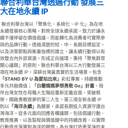
聯合利華台灣透過行動 發展三
大在地永續 IP
聯合利華台灣以「聚焦化、系統化、IP 化」為在地
永續發展核心策略，對齊全球永續承諾，致力於讓永
續不僅停留在價值倡議，而能轉化為消費者可實際參
與的品牌行動。透過清楚的短、中、長期目標設定，
以及決策節點與衡量指標的建立，讓永續行動得以有
效整合內外部資源，形成正向循環。秉持「聚焦群眾
關心議題」的原則，聯合利華台灣以三大行動發展三
項在地永續 IP，深耕台灣最真實的生活場景。包含
「STAND BY U 為愛站出來」
彩虹專案，持續推動
多元共融價值；
「白蘭媽媽夢想勇敢 Go」計畫
，陪
伴台灣女性在母職人生階段重新定義自我、突破框
架，開啟勇敢逐夢的第二人生。第三項全新永續 IP
則以
「海洋永續」
為願景，承諾長期投入資源守護台
灣海洋，從多元面向回應各種議題，包括倡議行動、
教育推廣，以及製程與價值鏈中的持續改善，以實際
行動逐步落實對海洋的關懷，為台灣打造更潔淨的未