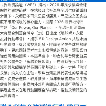
世界經濟論壇（WEF）指出，2026 年是永續與全球
韌性的關鍵節點。在地緣政治升溫與全球供應鏈重組
背景下，永續已不再只是長期願景，而是企業回應高
度不確定環境的核心能力。回應 2026 世界地球日
主題「Our Power, Our Planet」，全球日用消費品
大廠聯合利華台灣今（21）日出席《地球解方永續
設計行動年會》，攜手 5% Design Action 共組永續
行動聯盟，從台灣視角出發，呼籲全民在全球局勢變
動下，更應回歸思考本土永續價值的意義，讓影響力
從台灣走向國際。本屆年會中，聯合利華台灣更首度
對外公開全新「永續發展藍圖」，在既有多元共融、
減塑與永續採購等長期行動基礎上，進一步將「海洋
永續」納入核心主軸，聚焦台灣最具代表性的環境場
域，從成分選擇、教育推廣、海洋廢棄物減量到生態
健康等面向，串聯內外部利害關係人共議行動解方，
展現企業以在地行動回應全球挑戰、推動永續轉型的
具體實踐。