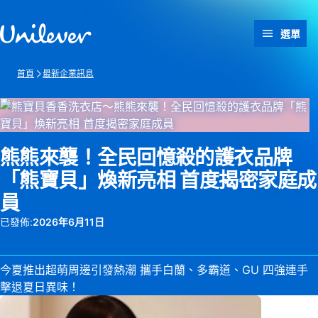
跳過此頁 content
選單
首頁
最新企業訊息
熊熊來襲！全民回憶殺的護衣品牌
「熊寶貝」煥新亮相 首度揭密家庭成
員
已發佈:
2026年6月11日
今夏推出超萌周邊引發熱潮 攜手白蘭、多霸道、GU 四強連手
擊退夏日異味！