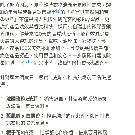
除了超萌周邊，夏季維持衣物清新更是剛性需求。蟬
[a]
聯3年賣場芳香豆銷售冠軍
的「熊寶貝天然溫和芳
[b]
香豆
」不僅是國人及國外觀光客的必Buy聖品，更
講究產品功效與香氛科技。採用來自瑞士的微膠囊鎖
香技術，能帶來120天的高質感淡香，並有效減少夏
天最讓人尷尬的汗臭、霉味、油煙味、寵物味、菸
[b]
味。產品100%天然來源添加
，且榮獲美國農業部
綠色產品認證，使用更溫和安心。一步驟即可達成除
[c]
[d]
[e]
菌除蟎99%
、除異味
、護色
與持香5效護衣。
針對廣大消費者，熊寶貝更貼心推薦熱銷前三名供選
擇：
法國玫瑰x茉莉：
銷售冠軍，其溫柔質感的頂級
玫瑰香，氣質優雅。
藍風鈴 x 白麝香：
輕柔純淨的花束香，如同剛洗
完衣服的陽光氣息。
梔子花X白茶：
恬靜舒心的茶香，帶來夏日微風