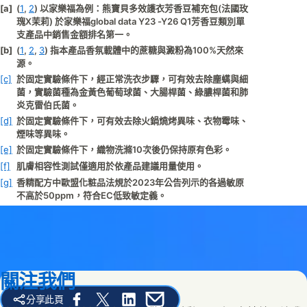
[a]
(
1
,
2
)
以家樂福為例：熊寶貝多效護衣芳香豆補充包(法國玫
瑰X茉莉) 於家樂福global data Y23 -Y26 Q1芳香豆類別單
支產品中銷售金額排名第一。
[b]
(
1
,
2
,
3
)
指本產品香氛載體中的蔗糖與澱粉為100%天然來
源。
[c]
於固定實驗條件下，經正常洗衣步驟，可有效去除塵螨與細
菌，實驗菌種為金黃色葡萄球菌、大腸桿菌、綠膿桿菌和肺
炎克雷伯氏菌。
[d]
於固定實驗條件下，可有效去除火鍋燒烤異味、衣物霉味、
煙味等異味。
[e]
於固定實驗條件下，織物洗滌10次後仍保持原有色彩。
[f]
肌膚相容性測試僅適用於依產品建議用量使用。
[g]
香精配方中歐盟化粧品法規於2023年公告列示的各過敏原
不高於50ppm，符合EC低致敏定義。
關注我們
分享此頁
Share this page on Facebook
Share this page on X
Share this page on Linked In
Share this page on E-mail