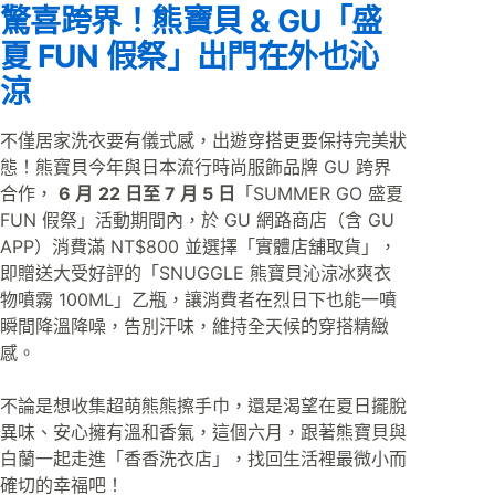
驚喜跨界！熊寶貝 & GU「盛
夏 FUN 假祭」出門在外也沁
涼
不僅居家洗衣要有儀式感，出遊穿搭更要保持完美狀
態！熊寶貝今年與日本流行時尚服飾品牌 GU 跨界
合作，
6 月
22 日至 7 月 5 日
「SUMMER GO 盛夏
FUN 假祭」活動期間內，於 GU 網路商店（含 GU
APP）消費滿 NT$800 並選擇「實體店舖取貨」，
即贈送大受好評的「SNUGGLE 熊寶貝沁涼冰爽衣
物噴霧 100ML」乙瓶，讓消費者在烈日下也能一噴
瞬間降溫降噪，告別汗味，維持全天候的穿搭精緻
感。
不論是想收集超萌熊熊擦手巾，還是渴望在夏日擺脫
異味、安心擁有溫和香氣，這個六月，跟著熊寶貝與
白蘭一起走進「香香洗衣店」，找回生活裡最微小而
確切的幸福吧！