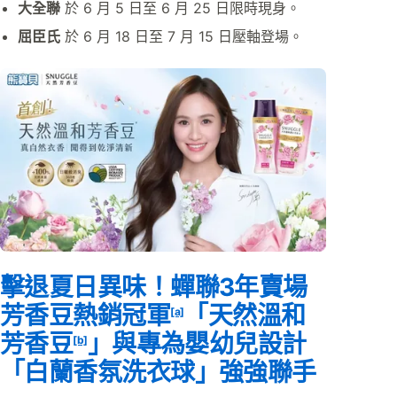
大全聯
於 6 月 5 日至 6 月 25 日限時現身。
屈臣氏
於 6 月 18 日至 7 月 15 日壓軸登場。
擊退夏日異味！蟬聯3年賣場
芳香豆熱銷冠軍
「天然溫和
[a]
芳香豆
」與專為嬰幼兒設計
[b]
「白蘭香氛洗衣球」強強聯手