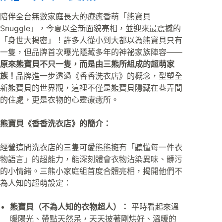
陪伴全台無數家庭長大的療癒香萌「熊寶貝
Snuggle」，今夏以全新面貌亮相，並迎來最震撼的
「身世大揭密」！許多人從小到大都以為熊寶貝只有
一隻，但品牌首次曝光隱藏多年的神祕家族陣容——
原來熊寶貝不只一隻，而是由三熊所組成的超萌家
族！
品牌進一步透過《香香洗衣店》的概念，型塑全
新熊寶貝的世界觀，這裡不僅是熊寶貝隱藏在巷弄間
的住處，更是衣物的心靈療癒所。
熊寶貝《香香洗衣店》的簡介：
經營這間洗衣店的三隻可愛熊熊擁有「聽懂每一件衣
物語言」的超能力，能深刻體會衣物沾染異味、髒污
的小情緒。三熊小家庭組首度合體亮相，揭開他們不
為人知的超萌設定：
熊寶貝（不為人知的衣物超人）：
平時看起來溫
暖陽光、帶點天然呆，天天披著剛烘好、溫暖的