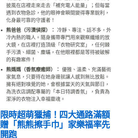
披風在店裡走來走去「補充電人能量」；但每當
遇到衣物急診，他的眼神會瞬間變得專業銳利，
化身最可靠的守護者！
熊爸爸（污漬偵探）：
冷靜、專注、話不多，外
冷內熱的職人。隨身攜帶專門用來觀察纖維的放
大鏡，在店裡打造頂級「衣物研究室」，任何棘
手污漬、細菌、塵蟎，在他眼裡都是等待被破解
的有趣案件！
熊媽媽（香氛療癒師）：
優雅、溫柔、充滿藝術
家氣息，只要待在她身邊就讓人感到無比放鬆。
擁有絕對嗅覺的她，會根據當天的天氣與節日，
為洗衣店調配專屬的「本日特調香氛」，負責為
潔淨的衣物注入幸福靈魂。
限時超萌獵捕！四大通路滿額
贈「熊熊擦手巾」家樂福率先
開跑