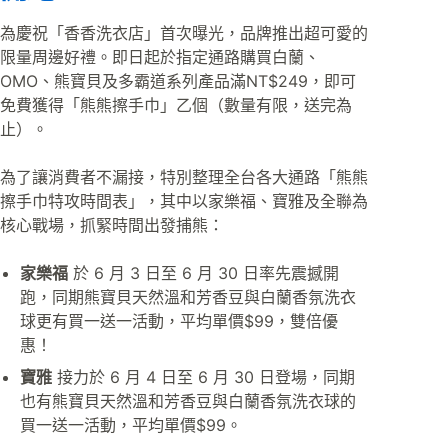
為慶祝「香香洗衣店」首次曝光，品牌推出超可愛的
限量周邊好禮。即日起於指定通路購買白蘭、
OMO、熊寶貝及多霸道系列產品滿NT$249，即可
免費獲得「熊熊擦手巾」乙個（數量有限，送完為
止）。
為了讓消費者不漏接，特別整理全台各大通路「熊熊
擦手巾特攻時間表」，其中以家樂福、寶雅及全聯為
核心戰場，抓緊時間出發捕熊：
家樂福
於 6 月 3 日至 6 月 30 日率先震撼開
跑，同期熊寶貝天然溫和芳香豆與白蘭香氛洗衣
球更有買一送一活動，平均單價$99，雙倍優
惠！
寶雅
接力於 6 月 4 日至 6 月 30 日登場，同期
也有熊寶貝天然溫和芳香豆與白蘭香氛洗衣球的
買一送一活動，平均單價$99。