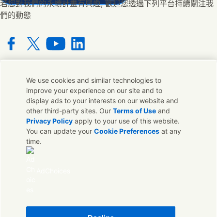
若您對我們的永續計畫有興趣, 歡迎您透過下列平台持續關注我
們的動態
Connect with us on Facebook
Connect with us on X
Connect with us on YouTube
Connect with us on LinkedIn
We use cookies and similar technologies to
聯絡我們
improve your experience on our site and to
display ads to your interests on our website and
若您對我們的品牌有任何意見或想法都可與我們在全球的連絡人
other third-party sites. Our
Terms of Use
and
取得聯繫
Privacy Policy
apply to your use of this website.
You can update your
Cookie Preferences
at any
time.
聯絡我們
聯絡我們
AdChoices
法律聲明
聯合利華隱私權保護聲明
Cookie通知
Sitemap
可存取性