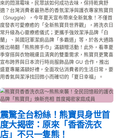
來的悶濕霉味，民眾該如何成功去味，保持乾爽舒
適？台灣消費者最熟悉的香氛潔淨與護衣專家熊寶貝
（Snuggle），今年夏天宣布帶來全新氣象！不僅首
度發表可愛療癒的「全新熊寶貝世界觀」，將洗衣日
常升級為心靈療癒儀式；更攜手強效潔淨品牌「白
蘭」、英國冠軍潔廁品牌「多霸道」等，於各大通路
推出萌翻「熊熊擦手巾」滿額贈活動！此外，看準夏
季穿搭與衣物親膚且清爽的雙重需求，熊寶貝更驚喜
宣布跨界與日本流行時尚服飾品牌 GU 合作，推出
盛夏專屬滿額好禮，全面攻佔消費者的生活日常，要
用香氣與潔淨找回微小而確切的「夏日幸福」。
震驚全台粉絲！熊寶貝身世首
度大揭密：原來「香香洗衣
店」不只一隻熊！