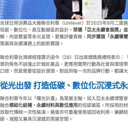
全球日用消費品大廠聯合利華（Unilever）於2025年9月
低碳、數位化、高互動展區的設計，
榮獲「亞太永續會展獎」金
解、內容豐富等多元呈現，更獲評審青睞，
同步獲頒「永續導覽
策展與永續溝通上的創新實踐。
聯合利華台灣總經理蕭沂函今（28）日出席頒獎典禮時表示：
業的角色不該僅止於做好產品，更應用實際行動為社會與環境帶
口號，而是需要從設計源頭、對話到每一次的品牌行動，都讓大
從光出發 打造低碳、數位化沉浸式
聯合利華今年以「曙光計畫」為策展主軸，加入亞太永續博覽會
融合
模組化結構、永續材料與數位應用
的低碳展區。所採用的材
效取代傳統一次性裝潢，展後亦可重複使用或回收利用，兼顧結
碳、減廢又兼具沉浸感的策展空間。