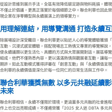
從設計思維到展示手法，全區有效降低碳足跡與物料耗損，體現
不僅止於倡議，更真正落實於每個細節之中。聯合利華也因此榮
現企業在淨零轉型與永續展演上的領導實力。
用理解連結，用導覽溝通 打造永續
除展場設計深受矚目，聯合利華更以貼近人心的導覽體驗獲頒「
互動、沉浸式感官體驗，搭配現場志工熱情又專業的導覽解說，
使永續議題以更生活化、具體的方式與大眾展開對話。展區導覽
組成，他們不僅熟悉內容，更以滿滿熱情與觀展者互動，讓每一
期許。如此互動模式獲得評審在「創意互動」與「永續價值呈現
合利華的永續價值是深化於每一位同仁的日常生活與工作中。
聯合利華獲獎無數 以多元共融延續影
未來
聯合利華相信，永續不僅限於環境，更涵蓋多元共融的社會進程
作上也交出亮眼成績。不僅甫榮獲「2025 女人迷 DBTA 多