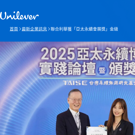
跳過此頁 content
首頁
最新企業訊息
聯合利華獲「亞太永續會展獎」金級
本頁: