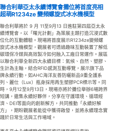
聯合利華亞太永續博覽會攤位將首度亮相
超萌R1234ze 變頻螺旋式冰水機模型
聯合利華將於 9 月 11至9月13 日進駐第四屆亞太永
續博覽會，以「曙光計劃」為策展主題打造沉浸式數
位化的互動體驗。現場將首度展示R1234ze變頻螺
旋式冰水機模型，觀展者可透過趣味互動裝置了解低
碳環保冷媒與高效製冷如何融入工廠日常運作。展區
以聯合利華全新四大永續目標：氣候、自然、塑膠、
生計為主軸，結合RFID感測互動導覽，展示旗下品
牌永續行動，如AHC海洋友善防曬新品9重全護系
列、麗仕（Lux）瓶身採用再生塑膠PCR標示等。同
時，9月12至9月13日，現場亦將於攤位舉辦6場跨界
短講，邀集永續好夥伴，分享在守護環境、循環經
濟、DEI等面向的創新解方，共同推動「永續好解
方」，期盼觀展者能從中獲得啟發，並將永續理念實
踐於日常生活與工作場域。