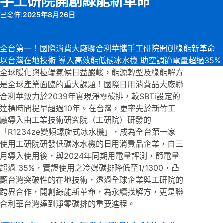
手工研院開創綠能新革命
已發佈:
2025年8月26日
全台第一！國際消費大廠聯合利華攜手工研院開創綠能新革命
以台灣在地技術 導入高效能低碳冰水機 助空調節電量超過35%
全球暖化與極端氣候日益嚴峻，能源轉型及綠能解方
是全球產業面臨的重大課題！國際日用消費品大廠聯
合利華致力於2039年實現淨零碳排，較SBTi設定的
達標時間提早超過10年。在台灣，更率先於新竹工
廠導入由工業技術研究院（工研院）研發的
「R1234ze變頻螺旋式冰水機」，成為全台第一家
使用工研院研發低碳冰水機的日用消費品企業，自三
月導入使用後，與2024年同期用電量評測，節電量
超過 35%，實證使用之冷媒碳排降低至1/1300，凸
顯台灣突破性的在地技術，透過全球企業與工研院的
跨界合作，開創綠能新革命，為永續找解方，更是聯
合利華台灣達到淨零碳排的重要進程。