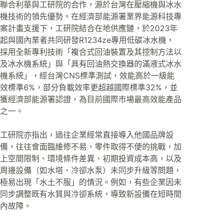
聯合利華與工研院的合作，源於台灣在壓縮機與冰水
機技術的領先優勢。在經濟部能源署業界能源科技專
案計畫支援下，工研院結合在地供應鏈，於2023年
起與國內業者共同研發R1234ze專用低碳冰水機，
採用全新專利技術「複合式回油裝置及其控制方法以
及冰水機系統」與「具有回油熱交換器的滿液式冰水
機系統」，經台灣CNS標準測試，效能高於一級能
效標準6%，部分負載效率更超越國際標準32%，並
獲經濟部能源署認證，為目前國際市場最高效能產品
之一。
工研院亦指出，過往企業經常直接導入他國品牌設
備，往往會面臨維修不易、零件取得不便的挑戰，加
上空間限制、環境條件差異、初期投資成本高，以及
周邊設備（如水塔、冷卻水泵）未同步升級等問題，
極易出現「水土不服」的情況。例如，有些企業因未
同步調整既有水質與冷卻系統，導致新設備在短時間
內故障。