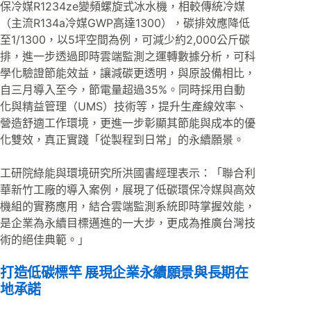
保冷媒R1234ze變頻螺旋式冰水機，相較傳統冷媒
（主流R134a冷媒GWP高達1300），碳排效應降低
至1/1300，以5坪空間為例，可減少約2,000公斤碳
排，進一步透過即時雲端監測之運轉數據分析，可科
學化驗證節能效益，讓減碳更透明，與原設備相比，
自三月導入至今，節電量超過35%。同時採用自動
化與精益管理（UMS）技術等，提升生產線效率、
營造舒適工作環境，更進一步彰顯其節能與成本的優
化雙效，真正實踐「從製程到日常」的永續願景。
工研院綠能與環境研究所洪國書經理表示：「聯合利
華新竹工廠的導入案例，展現了低碳環保冷媒與高效
機組的實務應用，結合雲端監測系統即時掌握效能，
是企業為永續目標邁進的一大步，更成為推廣台灣技
術的絕佳典範。」
打造低碳標竿 展現企業永續願景與長期在
地承諾