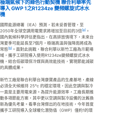
極端氣候下的綠色行動契機 聯合利華率先
導入 GWP 1之R1234ze 變頻螺旋式冰水
機
國際能源總署（IEA）預測，若未妥善管理，至
[a]
2050年全球空調用電需求將增加至目前的3倍
。
國內氣候科學評估更指出，在高排放情境下，未來台
灣夏季可能延長至7個月，極端高溫與強降雨將成為
[b]
常態
。面對此挑戰，聯合利華以新竹工廠為示範場
域，攜手工研院導入使用R1234ze變頻螺旋式冰水
機，結合低碳環保冷媒與高效能技術，實現節能減碳
的具體成果。
新竹工廠是聯合利華台灣康寶產品的生產基地，產線
必須全天候維持 25°c 的穩定環境，因此空調與製冷
一直是主要用電來源。為提升能源效率，工廠長期推
動多項節能方案，其中更以空調與製冷設備的汰舊換
新為優先考量。看準台灣傑出的在地技術，今年首度
攜手工研院導入全球暖化潛勢值（GWP）僅約1的環