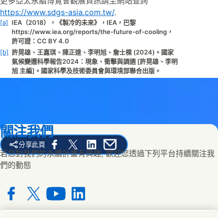
更多亞太永續博覽會觀展資訊請至網站查詢
https://www.sdgs-asia.com.tw/
.
[a]
IEA（2018），《製冷的未來》，IEA，巴黎
https://www.iea.org/reports/the-future-of-cooling，
許可證：CC BY 4.0
[b]
許晃雄、王嘉琪、陳正達、李明旭、詹士樑 (2024)。國家
氣候變遷科學報告2024：現象、衝擊與調適 [許晃雄、李明
旭 主編]。國家科學及技術委員會與環境部聯合出版。
關注我們
分享此頁
Share this page on Facebook
Share this page on X
Share this page on Linked In
Share this page on E-mail
若您對我們的永續計畫有興趣, 歡迎您透過下列平台持續關注我
們的動態
Connect with us on Facebook
Connect with us on X
Connect with us on YouTube
Connect with us on LinkedIn