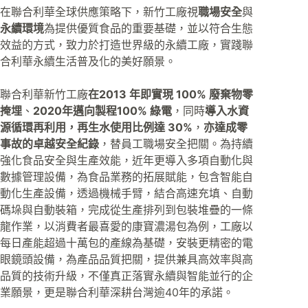
在聯合利華全球供應策略下，新竹工廠視
職場安全
與
永續環境
為提供優質食品的重要基礎，並以符合生態
效益的方式，致力於打造世界級的永續工廠，實踐聯
合利華永續生活普及化的美好願景。
聯合利華新竹工廠
在2013 年即實現 100% 廢棄物零
掩埋
、
2020年邁向製程100% 綠電
，同時
導入水資
源循環再利用，再生水使用比例達 30%
，
亦達成零
事故的卓越安全紀錄
，替員工職場安全把關。為持續
強化食品安全與生產效能，近年更導入多項自動化與
數據管理設備，為食品業務的拓展賦能，包含智能自
動化生產設備，透過機械手臂，結合高速充填、自動
碼垛與自動裝箱，完成從生產排列到包裝堆疊的一條
龍作業，以消費者最喜愛的康寶濃湯包為例，工廠以
每日產能超過十萬包的產線為基礎，安裝更精密的電
眼鏡頭設備，為產品品質把關，提供兼具高效率與高
品質的技術升級，不僅真正落實永續與智能並行的企
業願景，更是聯合利華深耕台灣逾40年的承諾。