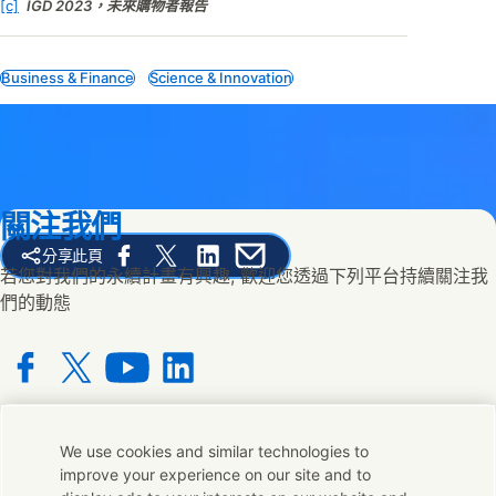
[c]
IGD 2023，未來購物者報告
Business & Finance
Science & Innovation
關注我們
分享此頁
Share this page on Facebook
Share this page on X
Share this page on Linked In
Share this page on E-mail
若您對我們的永續計畫有興趣, 歡迎您透過下列平台持續關注我
們的動態
Connect with us on Facebook
Connect with us on X
Connect with us on YouTube
Connect with us on LinkedIn
We use cookies and similar technologies to
聯絡我們
improve your experience on our site and to