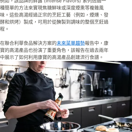
例如，該品牌的鲜露 (Intense Flavors) 系列透過一
種簡單的方法來實現焦糖鮮味或深度煙熏等複雜風
味。這些高湯經過正宗的烹飪工藝（例如，煙燻、發
酵和烘烤）製成，可用於從醃製到調味的整個烹飪過
程。
在聯合利華食品解決方案的
未來菜單趨勢
報告中，康
寶的高湯產品也扮演了重要角色，該報告在過去兩年
中展示了如何利用康寶的高湯產品創建流行食譜。