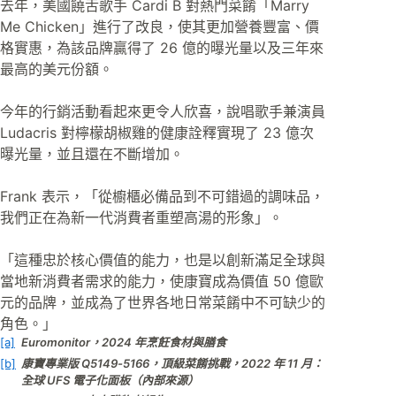
去年，美國饒舌歌手 Cardi B 對熱門菜餚「Marry
Me Chicken」進行了改良，使其更加營養豐富、價
格實惠，為該品牌贏得了 26 億的曝光量以及三年來
最高的美元份額。
今年的行銷活動看起來更令人欣喜，說唱歌手兼演員
Ludacris 對檸檬胡椒雞的健康詮釋實現了 23 億次
曝光量，並且還在不斷增加。
Frank 表示，「從櫥櫃必備品到不可錯過的調味品，
我們正在為新一代消費者重塑高湯的形象」。
「這種忠於核心價值的能力，也是以創新滿足全球與
當地新消費者需求的能力，使康寶成為價值 50 億歐
元的品牌，並成為了世界各地日常菜餚中不可缺少的
角色。」
[a]
Euromonitor，2024 年烹飪食材與膳食
[b]
康寶專業版 Q5149-5166，頂級菜餚挑戰，2022 年 11 月：
全球 UFS 電子化面板（內部來源）