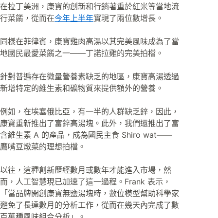
在拉丁美洲，康寶的創新和行銷著重於紅米等當地流
行菜餚，從而在
今年上半年
實現了兩位數增長。
同樣在菲律賓，康寶雞肉高湯以其完美風味成為了當
地國民最愛菜餚之一——丁諾拉雞的完美拍檔。
針對普遍存在微量營養素缺乏的地區，康寶高湯透過
新增特定的維生素和礦物質來提供額外的營養。
例如，在埃塞俄比亞，有一半的人群缺乏鋅，因此，
康寶重新推出了富鋅高湯塊。此外，我們還推出了富
含維生素 A 的產品，成為國民主食 Shiro wat——
鷹嘴豆燉菜的理想拍檔。
以往，這種創新歷經數月或數年才能進入市場，然
而，人工智慧現已加速了這一過程。Frank 表示，
「當品牌開創康寶無鹽湯塊時，數位模型幫助科學家
避免了長達數月的分析工作，從而在幾天內完成了數
百萬種風味組合分析」。