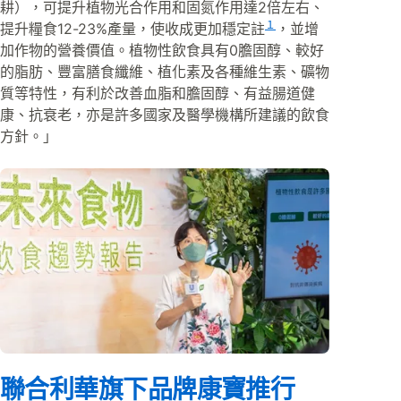
耕），可提升植物光合作用和固氮作用達2倍左右、
１
提升糧食12-23%產量，使收成更加穩定註
，並增
加作物的營養價值。植物性飲食具有0膽固醇、較好
的脂肪、豐富膳食纖維、植化素及各種維生素、礦物
質等特性，有利於改善血脂和膽固醇、有益腸道健
康、抗衰老，亦是許多國家及醫學機構所建議的飲食
方針。」
聯合利華旗下品牌康寶推行