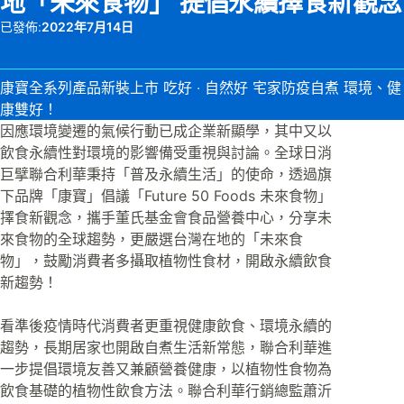
地「未來食物」 提倡永續擇食新觀念
已發佈:
2022年7月14日
康寶全系列產品新裝上市 吃好 ‧ 自然好 宅家防疫自煮 環境、健
康雙好！
因應環境變遷的氣候行動已成企業新顯學，其中又以
飲食永續性對環境的影響備受重視與討論。全球日消
巨擘聯合利華秉持「普及永續生活」的使命，透過旗
下品牌「康寶」倡議「Future 50 Foods 未來食物」
擇食新觀念，攜手董氏基金會食品營養中心，分享未
來食物的全球趨勢，更嚴選台灣在地的「未來食
物」，鼓勵消費者多攝取植物性食材，開啟永續飲食
新趨勢！
看準後疫情時代消費者更重視健康飲食、環境永續的
趨勢，長期居家也開啟自煮生活新常態，聯合利華進
一步提倡環境友善又兼顧營養健康，以植物性食物為
飲食基礎的植物性飲食方法。聯合利華行銷總監蕭沂