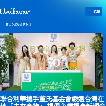
跳過此頁 content
選單
首頁
最新企業訊息
聯合利華攜手董氏基金會嚴選台灣在