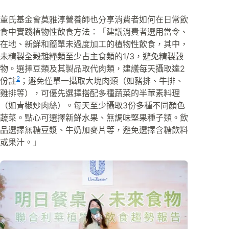
董氏基金會莫雅淳營養師也分享消費者如何在日常飲
食中實踐植物性飲食方法：「建議消費者選用當令、
在地、新鮮和簡單未過度加工的植物性飲食，其中，
未精製全榖雜糧類至少占主食類的1/3，避免精製穀
物。選擇豆類及其製品取代肉類，建議每天攝取達2
2
份註
；避免僅單一攝取大塊肉類（如豬排、牛排、
雞排等），可優先選擇搭配多種蔬菜的半葷素料理
（如青椒炒肉絲）。每天至少攝取3份多種不同顏色
蔬菜。點心可選擇新鮮水果、無調味堅果種子類。飲
品選擇無糖豆漿、牛奶加麥片等，避免選擇含糖飲料
或果汁。」