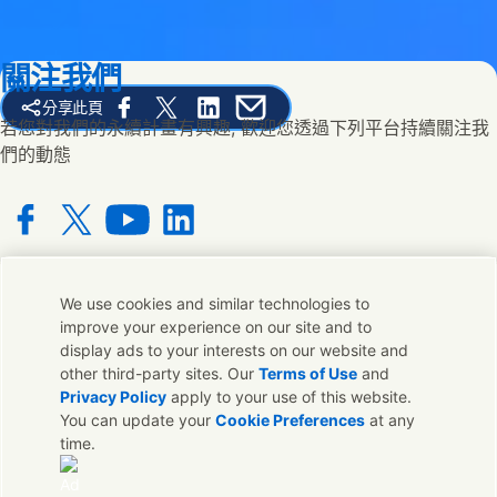
關注我們
分享此頁
Share this page on Facebook
Share this page on X
Share this page on Linked In
Share this page on E-mail
若您對我們的永續計畫有興趣, 歡迎您透過下列平台持續關注我
們的動態
Connect with us on Facebook
Connect with us on X
Connect with us on YouTube
Connect with us on LinkedIn
We use cookies and similar technologies to
聯絡我們
improve your experience on our site and to
display ads to your interests on our website and
若您對我們的品牌有任何意見或想法都可與我們在全球的連絡人
other third-party sites. Our
Terms of Use
and
取得聯繫
Privacy Policy
apply to your use of this website.
You can update your
Cookie Preferences
at any
time.
聯絡我們
聯絡我們