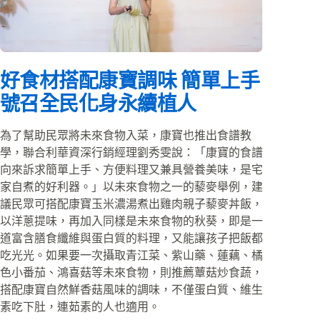
好食材搭配康寶調味 簡單上手
號召全民化身永續植人
為了幫助民眾將未來食物入菜，康寶也推出食譜教
學，聯合利華資深行銷經理劉秀雯說：「康寶的食譜
向來訴求簡單上手、方便料理又兼具營養美味，是宅
家自煮的好利器。」以未來食物之一的藜麥舉例，建
議民眾可搭配康寶玉米濃湯煮出雞肉親子藜麥丼飯，
以洋蔥提味，再加入同樣是未來食物的秋葵，即是一
道富含膳食纖維與蛋白質的料理，又能讓孩子把飯都
吃光光。如果要一次攝取青江菜、紫山藥、蓮藕、橘
色小番茄、鴻喜菇等未來食物，則推薦蕈菇炒食蔬，
搭配康寶自然鮮香菇風味的調味，不僅蛋白質、維生
素吃下肚，連茹素的人也適用。