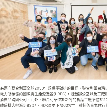
為邁向聯合利華全球2030年營運零碳排的目標，聯合利華台灣
電力所核發的國際再生能源憑證(I-REC)，涵蓋辦公室以及工
消費品跨國公司。此外，聯合利華位於新竹的食品工廠不僅於201
體碳排大幅減少83%*，用水量更下降60%**，積極落實氣候行