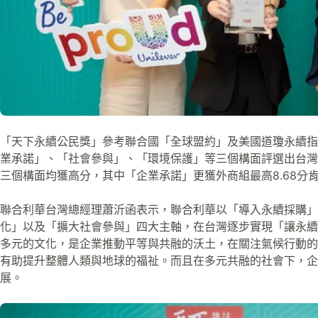
「天下永續公民獎」參考聯合國「全球盟約」及美國道瓊永續指數
業承諾」、「社會參與」、「環境保護」等三個構面評選出台灣
三個構面均獲高分，其中「企業承諾」更獲外商組最高8.68分
聯合利華台灣總經理蕭沂函表示，聯合利華以「導入永續採購」
化」以及「擴大社會參與」四大主軸，在台灣逐步實現「讓永續
多元的文化，是企業推動平等與共融的沃土，在關注氣候行動的
有助提升整體人類與地球的福祉。而且在多元共融的社會下，企
展。